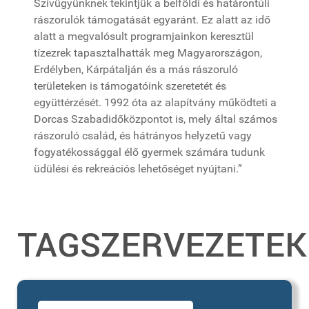
Szívügyünknek tekintjük a belföldi és határontúli
rászorulók támogatását egyaránt. Ez alatt az idő
alatt a megvalósult programjainkon keresztül
tízezrek tapasztalhatták meg Magyarországon,
Erdélyben, Kárpátalján és a más rászoruló
területeken is támogatóink szeretetét és
együttérzését. 1992 óta az alapítvány működteti a
Dorcas Szabadidőközpontot is, mely által számos
rászoruló család, és hátrányos helyzetű vagy
fogyatékossággal élő gyermek számára tudunk
üdülési és rekreációs lehetőséget nyújtani.”
TAGSZERVEZETEK