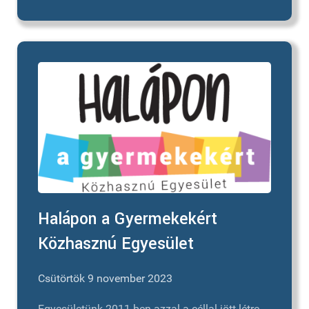
Halápon a Gyermekekért
Közhasznú Egyesület
Csütörtök 9 november 2023
Egyesületünk 2011-ben azzal a céllal jött létre,