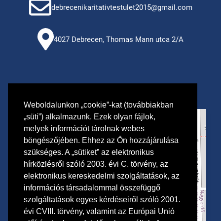
debrecenikaritativtestulet2015@gmail.com
4027 Debrecen, Thomas Mann utca 2/A
Weboldalunkon „cookie”-kat (továbbiakban
„süti”) alkalmazunk. Ezek olyan fájlok,
+
melyek információt tárolnak webes
−
böngészőjében. Ehhez az Ön hozzájárulása
szükséges. A „sütiket” az elektronikus
hírközlésről szóló 2003. évi C. törvény, az
×
DMJV Család- és Gyermekjóléti Központja
elektronikus kereskedelmi szolgáltatások, az
információs társadalommal összefüggő
szolgáltatások egyes kérdéseiről szóló 2001.
évi CVIII. törvény, valamint az Európai Unió