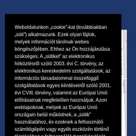
Weboldalunkon „cookie”-kat (továbbiakban
„süti”) alkalmazunk. Ezek olyan fájlok,
+
melyek információt tárolnak webes
−
böngészőjében. Ehhez az Ön hozzájárulása
szükséges. A „sütiket” az elektronikus
hírközlésről szóló 2003. évi C. törvény, az
×
DMJV Család- és Gyermekjóléti Központja
elektronikus kereskedelmi szolgáltatások, az
információs társadalommal összefüggő
szolgáltatások egyes kérdéseiről szóló 2001.
évi CVIII. törvény, valamint az Európai Unió
előírásainak megfelelően használjuk. Azon
weblapoknak, melyek az Európai Unió
országain belül működnek, a „sütik”
használatához, és ezeknek a felhasználó
számítógépén vagy egyéb eszközén történő