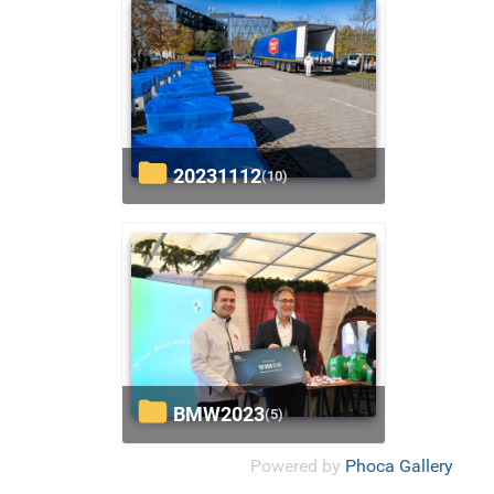
20231112
(10)
BMW2023
(5)
Powered by
Phoca Gallery