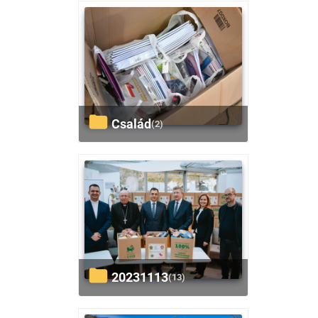
család
(2)
20231113
(13)